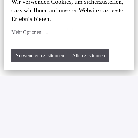
Wir verwenden Cookies, um sicherzustellen, 
JETZT BEWERBEN
dass wir Ihnen auf unserer Website das beste 
Erlebnis bieten.
oder
Mehr Optionen
nicht verfügbar
Apply with Indeed
Notwendigen zustimmen
Allen zustimmen
Cookies aktualisieren
Job teilen
vor Ort
Goldach
,
Schweiz